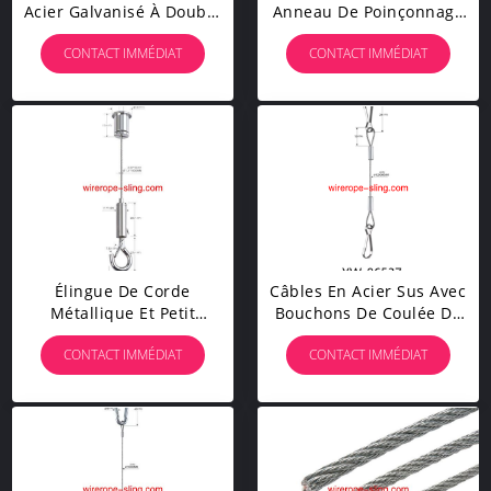
Acier Galvanisé À Double
Anneau De Poinçonnage
Jambe Et À Double Mini -
Et Crochet
CONTACT IMMÉDIAT
CONTACT IMMÉDIAT
Crochet Yw86375
Élingue De Corde
Câbles En Acier Sus Avec
Métallique Et Petit
Bouchons De Coulée De
Poinçon Et Crochet
Diamètre
CONTACT IMMÉDIAT
CONTACT IMMÉDIAT