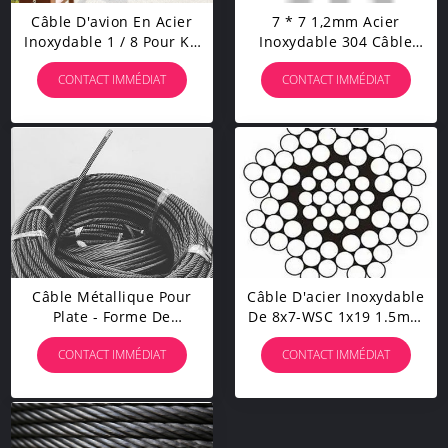
Câble D'avion En Acier
7 * 7 1,2mm Acier
Inoxydable 1 / 8 Pour Kit
Inoxydable 304 Câble
De Rampe De Câble De
Métallique Garde - Corps
CONTACT IMMÉDIAT
CONTACT IMMÉDIAT
Pont, 7 X 7 200 Ft T 316
Personnalisé Ligne De
Marine
Pêche
Câble Métallique Pour
Câble D'acier Inoxydable
Plate - Forme De
De 8x7-WSC 1x19 1.5mm
Suspension 4 × 31sw +
Pour Le Régulateur De
CONTACT IMMÉDIAT
CONTACT IMMÉDIAT
FC À Haute Résistance À
Fenêtre De Camion
La Traction