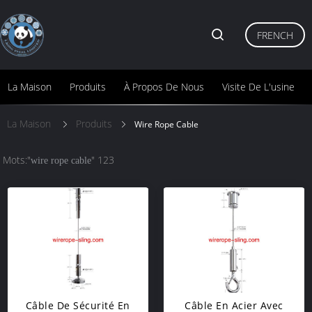
FRENCH
La Maison
Produits
À Propos De Nous
Visite De L'usine
La Maison
Produits
Wire Rope Cable
Mots:"
" 123
wire rope cable
Câble De Sécurité En
Câble En Acier Avec