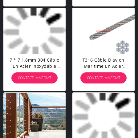
7 * 7 1,8mm 304 Câble
T316 Câble D'avion
En Acier Inoxydable
Maritime En Acier
Personnalisé Par Le
Inoxydable De 3mm Pour
CONTACT IMMÉDIAT
CONTACT IMMÉDIAT
Fabricant
Rails De Pont, 7x7 100 /
164 Ft