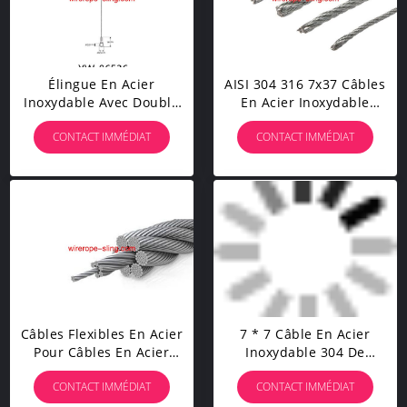
Élingue En Acier
AISI 304 316 7x37 Câbles
Inoxydable Avec Double
En Acier Inoxydable
Crochet
Câbles En Acier Haute
CONTACT IMMÉDIAT
CONTACT IMMÉDIAT
Tension Pour Rails À
Main
Câbles Flexibles En Acier
7 * 7 Câble En Acier
Pour Câbles En Acier
Inoxydable 304 De
Inoxydable
4,0mm Pour Kit De Voie
CONTACT IMMÉDIAT
CONTACT IMMÉDIAT
De Câble