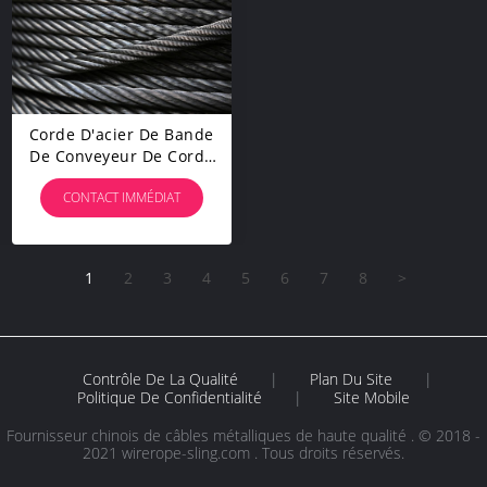
Corde D'acier De Bande
De Conveyeur De Corde
Du Fil D'acier 1X19W+7x7
CONTACT IMMÉDIAT
Employée Pour Renforcer
Les Ceintures En
Caoutchouc
1
2
3
4
5
6
7
8
>
Contrôle De La Qualité
|
Plan Du Site
|
Politique De Confidentialité
|
Site Mobile
Fournisseur chinois de câbles métalliques de haute qualité . © 2018 -
2021 wirerope-sling.com . Tous droits réservés.