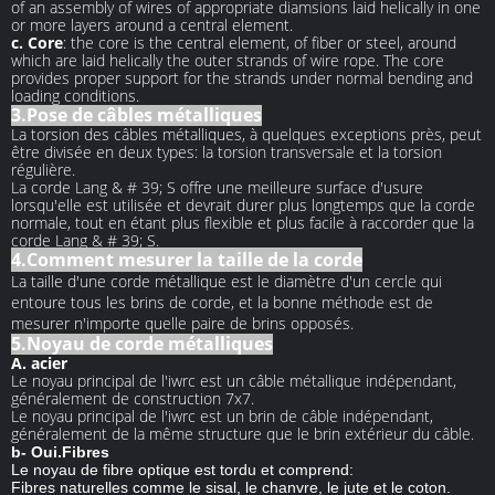
of an assembly of wires of appropriate diamsions laid helically in one
or more layers around a central element.
c. Core
: the core is the central element, of fiber or steel, around
which are laid helically the outer strands of wire rope. The core
provides proper support for the strands under normal bending and
loading conditions.
3.Pose de câbles métalliques
La torsion des câbles métalliques, à quelques exceptions près, peut
être divisée en deux types: la torsion transversale et la torsion
régulière.
La corde Lang & # 39; S offre une meilleure surface d'usure
lorsqu'elle est utilisée et devrait durer plus longtemps que la corde
normale, tout en étant plus flexible et plus facile à raccorder que la
corde Lang & # 39; S.
4.Comment mesurer la taille de la corde
La taille d'une corde métallique est le diamètre d'un cercle qui
entoure tous les brins de corde, et la bonne méthode est de
mesurer n'importe quelle paire de brins opposés.
5.Noyau de corde métalliques
A. acier
Le noyau principal de l'iwrc est un câble métallique indépendant,
généralement de construction 7x7.
Le noyau principal de l'iwrc est un brin de câble indépendant,
généralement de la même structure que le brin extérieur du câble.
b- Oui.Fibres
Le noyau de fibre optique est tordu et comprend:
Fibres naturelles comme le sisal, le chanvre, le jute et le coton.