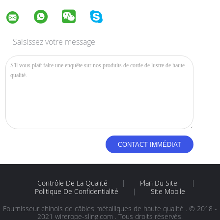
Saisissez votre message
Contrôle De La Qualité
|
Plan Du Site
|
Politique De Confidentialité
|
Site Mobile
Fournisseur chinois de câbles métalliques de haute qualité . © 2018 -
2021 wirerope-sling.com . Tous droits réservés.