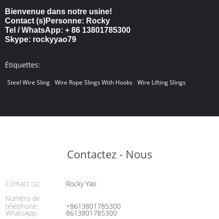
Bienvenue dans notre usine!
Contact (s)Personne: Rocky
Tel / WhatsApp: + 86 13801785300
Skype: rockyyao79
Étiquettes:
Steel Wire Sling
Wire Rope Slings With Hooks
Wire Lifting Slings
Contactez - Nous
Contact (s):
Rocky Yao
Numéro de
téléphone:
+8613801785300
WhatsApp:
8613801785300