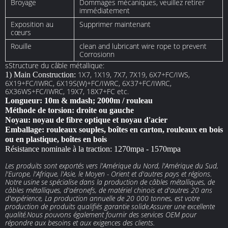
Broyage
Dommages mécaniques, veuillez retirer
immédiatement
Exposition au
Supprimer maintenant
cœurs
Rouille
clean and lubricant wire rope to prevent
Corrosionn
sStructure du câble métallique:
1X7, 1X19, 7X7, 7X19, 6X7+FC/IWS,
1) Main Construction:
6X19+FC/IWRC, 6X19S(W)+FC/IWRC, 6X37+FC/IWRC,
6X36WS+FC/IWRC, 19X7, 18X7+FC etc.
Longueur: 10m & mdash; 2000m / rouleau
Méthode de torsion: droite ou gauche
Noyau: noyau de fibre optique et noyau d'acier
Emballage: rouleaux souples, boîtes en carton, rouleaux en bois
ou en plastique, boîtes en bois
Résistance nominale à la traction: 1270mpa - 1570mpa
Les produits sont exportés vers l'Amérique du Nord, l'Amérique du Sud,
l'Europe, l'Afrique, l'Asie, le Moyen - Orient et d'autres pays et régions.
Notre usine se spécialise dans la production de câbles métalliques, de
câbles métalliques, d'aéronefs, de matériel chinois et d'autres 20 ans
d'expérience, La production annuelle de 20 000 tonnes, est votre
production de produits qualifiés garantie solide.Assurer une excellente
qualité.Nous pouvons également fournir des services OEM pour
répondre aux besoins et aux exigences des clients.