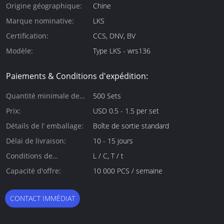
Origine géographique:
Chine
Marque nominative:
LKS
Certification:
CCS, DNV, BV
Modèle:
Type LKS - wrs136
Paiements & Conditions d'expédition:
Quantité minimale de
500 Sets
commande:
Prix:
USD 0.5 - 1.5 per set
Détails de l’ emballage:
Boîte de sortie standard
Délai de livraison:
10 - 15 jours
Conditions de
L / C, T / t
paiement:
Capacité d'offre:
10 000 PCS / semaine
CONTACT IMMÉDIAT