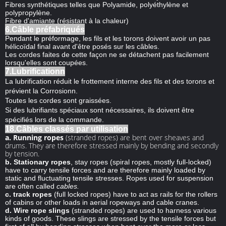
Fibres synthétiques telles que Polyamide, polyéthylène et
polypropylène.
Fibre d'amiante (résistant à la chaleur)
6.Câble préfabriqués
Pendant le préformage, les fils et les torons doivent avoir un pas
hélicoïdal final avant d'être posés sur les câbles.
Les cordes faites de cette façon ne se détachent pas facilement
lorsqu'elles sont coupées.
7.Lubrificationn
La lubrification réduit le frottement interne des fils et des torons et
prévient la Corrosionn.
Toutes les cordes sont graissées.
Si des lubrifiants spéciaux sont nécessaires, ils doivent être
spécifiés lors de la commande.
18.Câbles classés par utilisation
a. Running ropes
(stranded ropes) are bent over sheaves and
drums. They are therefore stressed mainly by bending and secondly
by tension.
b.
Stationary ropes
, stay ropes (spiral ropes, mostly full-locked)
have to carry tensile forces and are therefore mainly loaded by
static and fluctuating tensile stresses. Ropes used for suspension
are often calle
d
cables.
c. track ropes
(full locked ropes) have to act as rails for the rollers
of cabins or other loads in aerial ropeways and cable cranes.
d.
Wire rope slings
(stranded ropes) are used to harness various
kinds of goods. These slings are stressed by the tensile forces but