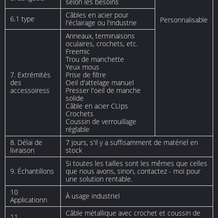
selon les besoins
Câbles en acier pour
6.1 type
Personnalisable
l'éclairage ou l'industrie
Anneaux, terminaisons
oculaires, crochets, etc.
Freemic
Trou de manchette
Yeux mous
7. Extrémités
Prise de filtre
des
Oeil d'attelage manuel
accessoiress
Presser l'oeil de manche
solide
Câble en acier CLIps
Crochets
Coussin de verrouillage
réglable
8. Délai de
7 jours, s'il y a suffisamment de matériel en
livraison
stock
Si toutes les tailles sont les mêmes que celles
9. Échantillons
que nous avons, sinon, contactez - moi pour
une solution rentable.
10
À usage industriel
Applicationn
Câble métallique avec crochet et coussin de
11