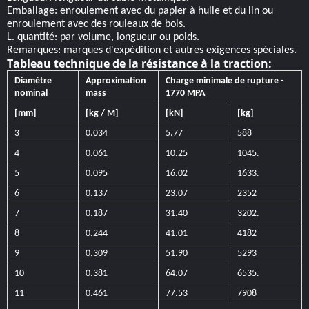
Emballage: enroulement avec du papier à huile et du lin ou
enroulement avec des rouleaux de bois.
L. quantité: par volume, longueur ou poids.
Remarques: marques d'expédition et autres exigences spéciales.
Tableau technique de la résistance à la traction:
Diamètre
Approximation
Charge minimale de rupture -
nominal
mass
1770 MPA
[mm]
[kg / M]
[kN]
[kg]
3
0.034
5.77
588
4
0.061
10.25
1045.
5
0.095
16.02
1633.
6
0.137
23.07
2352
7
0.187
31.40
3202.
8
0.244
41.01
4182
9
0.309
51.90
5293
10
0.381
64.07
6535.
11
0.461
77.53
7908