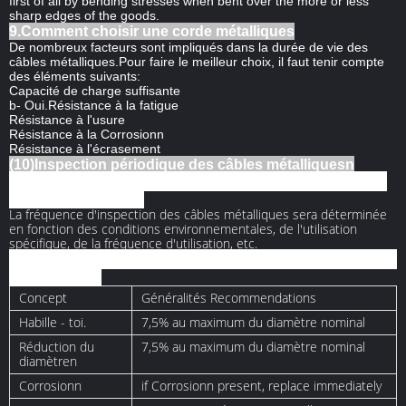
first of all by bending stresses when bent over the more or less
sharp edges of the goods.
9.Comment choisir une corde métalliques
De nombreux facteurs sont impliqués dans la durée de vie des
câbles métalliques.Pour faire le meilleur choix, il faut tenir compte
des éléments suivants:
Capacité de charge suffisante
b- Oui.Résistance à la fatigue
Résistance à l'usure
Résistance à la Corrosionn
Résistance à l'écrasement
(10)Inspection périodique des câbles métalliquesn
Des inspections périodiques aident à déterminer quand les câbles
doivent être remplacés.
La fréquence d'inspection des câbles métalliques sera déterminée
en fonction des conditions environnementales, de l'utilisation
spécifique, de la fréquence d'utilisation, etc.
Le tableau suivant montre les caractères les plus courants à vérifier
dans les câbles.
Concept
Généralités Recommendations
Habille - toi.
7,5% au maximum du diamètre nominal
Réduction du
7,5% au maximum du diamètre nominal
diamètren
Corrosionn
if Corrosionn present, replace immediately