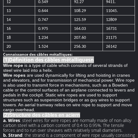
12
0.549
92.27
9411.
13
0.644
108.29
11045.
14
0.747
125.59
12809
16
0.975
164.03
16731
18
1.234
207.60
21175
20
1.524
256.30
26142
Connaissance des câbles métalliques:
(1)Définition des câbles métalliquesn
Wire rope
is a type of cable which consists of several strands of
steel wire laid into a helix.
Wire ropes
are used dynamically for lifting and hoisting in
cranes
and elevators
, and for transmission of mechanical power
. Wire rope
is also used to transmit force in mechanisms, such as a Bowden
cable
or the control surfaces of an airplane connected to levers and
pedals in the cockpit. Static wire ropes are used to support
structures such as suspension bridges or as guy wires
to support
towers. An aerial tramway
relies on wire rope to support and move
cargo overhead.
(2)Structure des câbles en aciern
a. Wires
: steel wires for wire ropes are normally made of non-alloy
carbon steel with a carbon content of 0.4 to 0.95%. The tensile
forces and to run over sheaves with relatively small diameters.
b. Strand
: the strand is a component of wire rope usually consisting