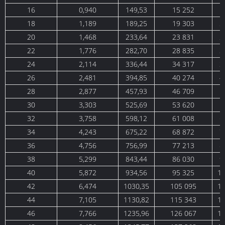
16
0,940
149,53
15 252
1
18
1,189
189,25
19 303
2
20
1,468
233,64
23 831
2
22
1,776
282,70
28 835
3
24
2,114
336,44
34 317
3
26
2,481
394,85
40 274
4
28
2,877
457,93
46 709
5
30
3,303
525,69
53 620
5
32
3,758
598,12
61 008
6
34
4,243
675,22
68 872
7
36
4,756
756,99
77 213
8
38
5,299
843,44
86 030
9
40
5,872
934,56
95 325
10
42
6,474
1030,35
105 095
11
44
7,105
1130,82
115 343
12
46
7,766
1235,96
126 067
13