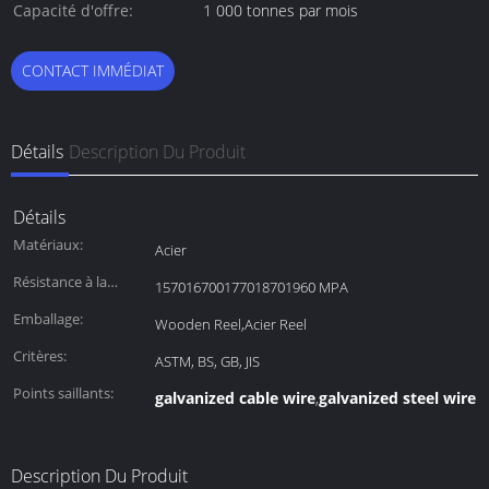
paiement:
Capacité d'offre:
1 000 tonnes par mois
CONTACT IMMÉDIAT
Détails
Description Du Produit
Détails
Matériaux:
Acier
Résistance à la
157016700177018701960 MPA
traction:
Emballage:
Wooden Reel,Acier Reel
Critères:
ASTM, BS, GB, JIS
Points saillants:
galvanized cable wire
galvanized steel wire 
,
Description Du Produit