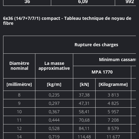
36
6,09
992
6x36 (14/7+7/7/1) compact - Tableau technique de noyau de
fibre
Rupture des charges
Minimum cassant 
Diamètre
La masse
nominal
approximative
MPA 1770
[millimètre]
[kg/m]
[kN]
[Kilogramme]
8
0,235
37,38
3 813
4
9
0,297
47,31
4 825
5
10
0,367
58,41
5 957
6
11
0,444
70,68
7 208
7
12
0,528
84,11
8 579
9
14
0,719
114,48
11 677
1