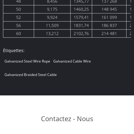
48
8,456
1345,77
137 268
14
50
9,175
1460,25
148 945
16
52
9,924
1579,41
161 099
17
56
11,509
1831,74
186 837
20
60
13,212
2102,76
214 481
23
Étiquettes:
Galvanized Steel Wire Rope
Galvanized Cable Wire
Galvanized Braided Steel Cable
Contactez - Nous