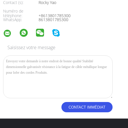
Contact (s):
Rocky Yao
Numéro de
téléphone:
+8613801785300
WhatsApp:
8613801785300
Saisissez votre message