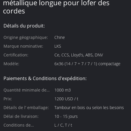
métallique longue pour lofer des
cordes
Détails du produit:
Origine géographique:
Chine
Marque nominative:
LKS
Certification:
Ce, CCS, Lloyd's, ABS, DNV
Modèle:
6x36 (14 / 7 + 7 / 7 / 1) compactage
Paiements & Conditions d'expédition:
Quantité minimale de
1000 m3
commande:
Prix:
1200 USD / t
Détails de l’ emballage:
Tambour en bois ou selon les besoins
Délai de livraison:
10 - 15 jours
Conditions de
L / C, T / t