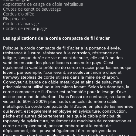
Applications de calage de câble métallique
Chutes de canot de sauvetage
Cordes d'oloffée
Fils pinçants
Cordes d'amarrage
Cordes de remorquage
Les applications de la corde compacte de fil d'acier
Puisque la corde compacte de fil d'acier a la portance élevée,
résistance à l'usure, résistance à la corrosion, résistance de
fatigue, longue durée de vie et ainsi de suite, elle est l'une des
variétés en acier les plus efficaces dans notre pays. C'est
également la variété préférée de corde en acier pour les miens qui
lèvent, par exemple, l'axe levant, se soulevant incliné d'axe et
tramway stepless de corde utilisés dans la mine de charbon.
Convoyeur à bande de câble métallique et ainsi de suite, mais
principalement utilisé pour les miens levant. Selon les données, la
corde compacte de fil d'acier est présentée pour le levage d'axe
incliné par mine de charbon. Dans l'essai de contraste, sa durée de
vie est de 60% à 300% plus hauts que celui du même câble
métallique. La corde compacte de fil d'acier, en plus de les miennes
qui lèvent, est également employée en sylviculture, construction,
pêche et d'autres départements, tels que le câble principal du
ropeway de sylviculture, roulement de machines de construction et
corde de déplacement, poisson embarquent la corde de
déplacement, etc., peuvent également être employés dans
l'ascenseur, construction électrique de ligne électrique, et ainsi de