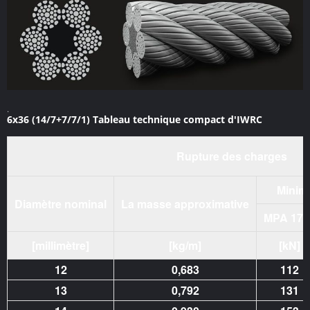
.
6x36 (14/7+7/7/1) Tableau technique compact d'IWRC
Rupture des charges
Minim
Diamètre nominal
La masse approximative
MPA 177
[millimètre]
[kg/m]
[kN]
12
0,683
112
13
0,792
131