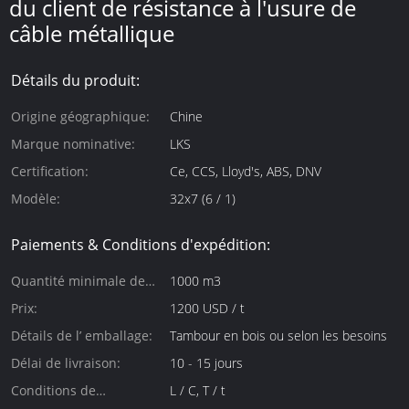
du client de résistance à l'usure de
câble métallique
Détails du produit:
Origine géographique:
Chine
Marque nominative:
LKS
Certification:
Ce, CCS, Lloyd's, ABS, DNV
Modèle:
32x7 (6 / 1)
Paiements & Conditions d'expédition:
Quantité minimale de
1000 m3
commande:
Prix:
1200 USD / t
Détails de l’ emballage:
Tambour en bois ou selon les besoins
Délai de livraison:
10 - 15 jours
Conditions de
L / C, T / t