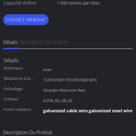
paiement:
Capacité d'offre:
1 000 tonnes par mois
CONTACT IMMÉDIAT
Détails
Description Du Produit
Détails
Matériaux:
Acier
Résistance à la
157016700177018701960 MPA
traction:
Emballage:
Wooden Reel,Acier Reel
Critères:
ASTM, BS, GB, JIS
Points saillants:
galvanized cable wire
galvanized steel wire 
,
Description Du Produit