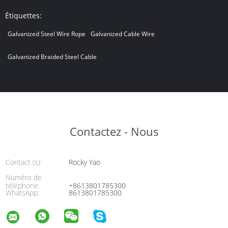
Étiquettes:
Galvanized Steel Wire Rope
Galvanized Cable Wire
Galvanized Braided Steel Cable
Contactez - Nous
Contact (s):
Rocky Yao
Numéro de
téléphone:
+8613801785300
WhatsApp:
8613801785300