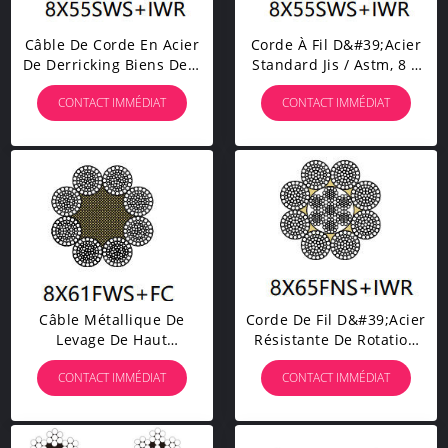
Câble De Corde En Acier
Corde À Fil D&#39;acier
De Derricking Biens De 8
Standard Jis / Astm, 8 X
X De 55 Sws Avec La
55 Sws, Posée En
CONTACT IMMÉDIAT
CONTACT IMMÉDIAT
Surface Galvanisée
Parallèle Pour Le Levage
Câble Métallique De
Corde De Fil D&#39;acier
Levage De Haut
Résistante De Rotation
Fourneau Galvanisé Avec
Force De Fatigue Élevée
CONTACT IMMÉDIAT
CONTACT IMMÉDIAT
Une Charge De Rupture
De 40mm - De 160mm
Supérieure
Pour Le Levage