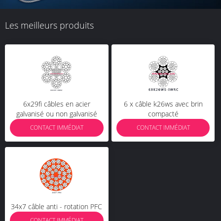
Les meilleurs produits
6x29fi câbles en acier
6 x câble k26ws avec brin
galvanisé ou non galvanisé
compacté
CONTACT IMMÉDIAT
CONTACT IMMÉDIAT
34x7 câble anti - rotation PFC
CONTACT IMMÉDIAT