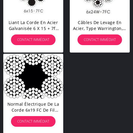
Liant La Corde En Acier
Câbles De Levage En
Galvanisée 6 X 15 + 7fc
Acier, Type Warrington, 6
Avec La Flexibilité Élevée
X 24w + 7fc, Câble De
CONTACT IMMÉDIAT
CONTACT IMMÉDIAT
Câble Métallique
Toronné Rond
Normal Électrique De La
Corde 6x19 FC De Fil
D'acier De Grue
CONTACT IMMÉDIAT
Galvanisé/UnGalvanized