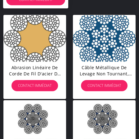
Abrasion Linéaire De
Câble Métallique De
Corde De Fil D'acier Du
Levage Non Tournant,
Contact 8X36WS
Câble De Fil D&#39;acier
CONTACT IMMÉDIAT
CONTACT IMMÉDIAT
Résistante Avec De
De Sécurité Pour La
Haute Résistance
Charge / Décharge De
Port