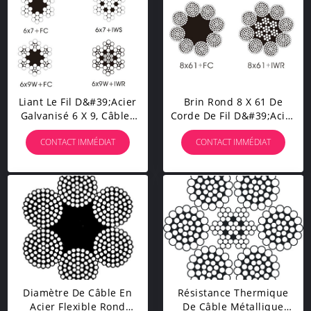
Liant Le Fil D&#39;acier
Brin Rond 8 X 61 De
Galvanisé 6 X 9, Câbles
Corde De Fil D&#39;acier
De Levage En Acier De
Résistant À L&#39;usure
CONTACT IMMÉDIAT
CONTACT IMMÉDIAT
Chalutage 5mm
Avec De Haute
Résistance
Diamètre De Câble En
Résistance Thermique
Acier Flexible Rond
De Câble Métallique