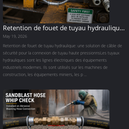
Retention de fouet de tuyau hydraulique:
une solution de câble de sécurité pour
May 19, 2026
les connexions de tuyau haute pression
Retention de fouet de tuyau hydraulique: une solution de câble de
sécurité pour la connexion de tuyau haute pressionnsLes tuyaux
hydrauliques sont les lignes électriques des équipements
industriels modernes. Ils sont utilisés sur les machines de
construction, les équipements miniers, les p ...