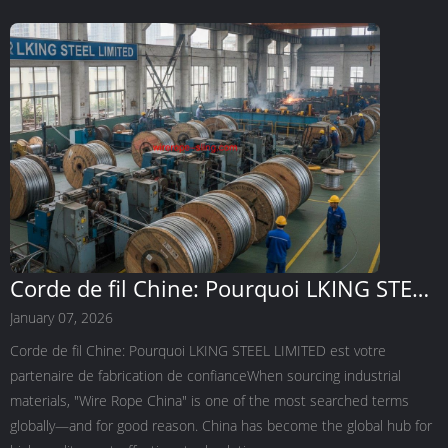
Corde de fil Chine: Pourquoi LKING STEEL
LIMITED est votre partenaire de
January 07, 2026
fabrication de confiance
Corde de fil Chine: Pourquoi LKING STEEL LIMITED est votre
partenaire de fabrication de confianceWhen sourcing industrial
materials, "Wire Rope China" is one of the most searched terms
globally—and for good reason. China has become the global hub for