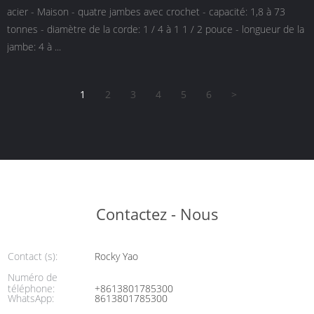
acier - Maison - quatre jambes avec crochet - capacité: 1,8 à 73
tonnes - diamètre de la corde: 1 / 4 à 1 1 / 2 pouce - longueur de la
jambe: 4 à ...
1
2
3
4
5
6
>
Contactez - Nous
Contact (s):
Rocky Yao
Numéro de
téléphone:
+8613801785300
WhatsApp:
8613801785300