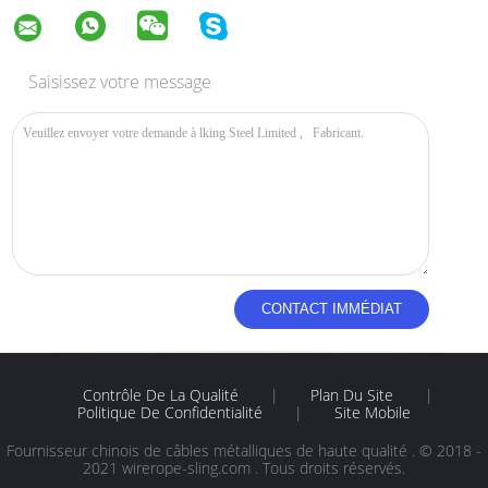
Saisissez votre message
Contrôle De La Qualité
|
Plan Du Site
|
Politique De Confidentialité
|
Site Mobile
Fournisseur chinois de câbles métalliques de haute qualité . © 2018 -
2021 wirerope-sling.com . Tous droits réservés.