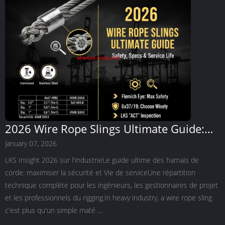
2026 Wire Rope Slings Ultimate Guide:
Sécurité, diagramme WLL et solutions
January 07, 2026
personnalisées | LKS
LKS Insight 2026 sur l'industrieLe guide ultime des harnais de
corde: maximiser la sécurité et Vie de serviceUne répartition
technique complète pour les ingénieurs, les gestionnaires de projet
et les professionnels du rigging.In heavy industry, a wire rope sling
c'est plus qu'un simple maté ...