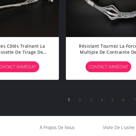
es Côtés Traînant La
Résistant Tournez La Forc
ssette De Tirage De
Multiple De Contrainte D
Métallique D'enveloppe
Tuyau De Bride De Câble
 Câble Tirant La Bride
Métallique De Longue Vi
ONTACT IMMÉDIAT
CONTACT IMMÉDIAT
1
2
3
4
5
6
7
À Propos De Nous
Visite De L'usine