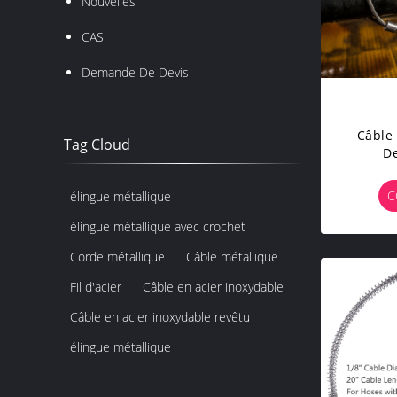
Nouvelles
CAS
Demande De Devis
Câble
Tag Cloud
De
Personn
Tuya
C
élingue métallique
Protect
élingue métallique avec crochet
Corde métallique
Câble métallique
Fil d'acier
Câble en acier inoxydable
Câble en acier inoxydable revêtu
élingue métallique