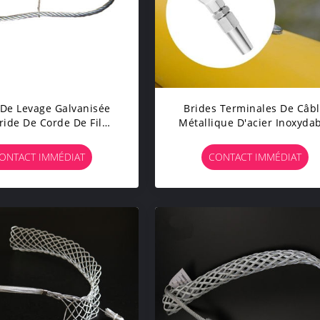
De Levage Galvanisée
Brides Terminales De Câb
ride De Corde De Fil
Métallique D'acier Inoxyda
r Pour La Construction
D'oeil De Swageless
En Béton
ONTACT IMMÉDIAT
CONTACT IMMÉDIAT