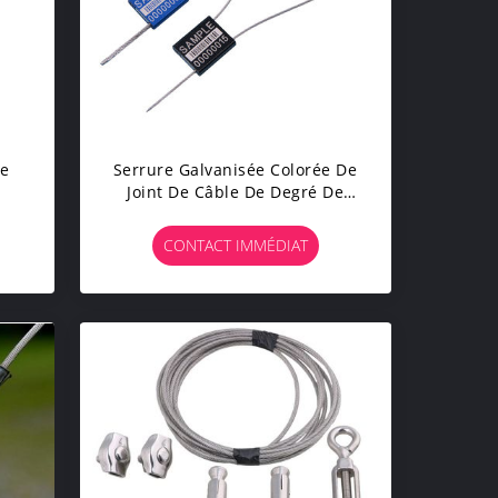
le
Serrure Galvanisée Colorée De
Joint De Câble De Degré De
Sécurité De Conteneur De
Corde De Fil D'acier
CONTACT IMMÉDIAT