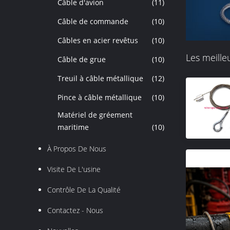
Câble d'avion
(11)
Câble de commande
(10)
Câbles en acier revêtus
(10)
Les meille
Câble de grue
(10)
Treuil à câble métallique
(12)
Pince à câble métallique
(10)
Matériel de gréement
maritime
(10)
À Propos De Nous
Visite De L'usine
Contrôle De La Qualité
Contactez - Nous