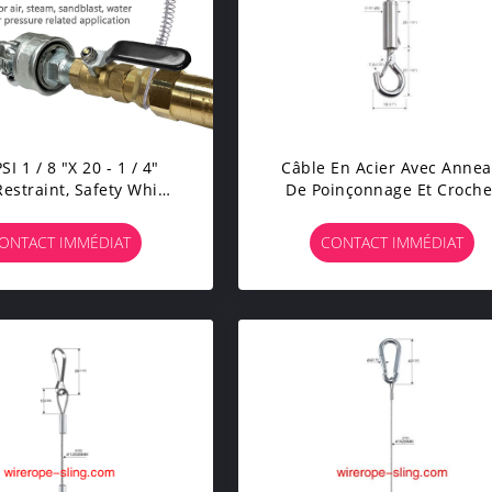
SI 1 / 8 "x 20 - 1 / 4"
Câble En Acier Avec Anne
estraint, Safety Whip
De Poinçonnage Et Croche
 Cable, For Restraint,
ngs Connection, Check,
ONTACT IMMÉDIAT
CONTACT IMMÉDIAT
ydraulic (10 PCS)