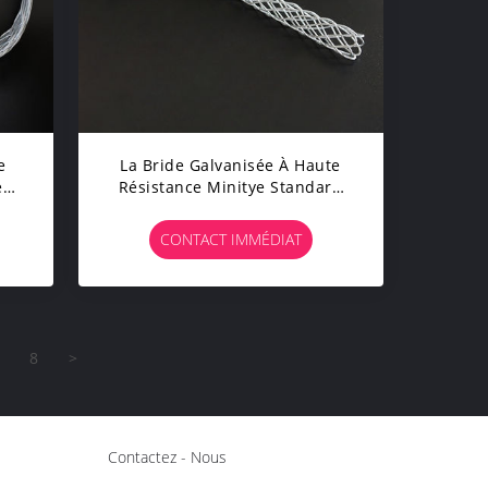
e
La Bride Galvanisée À Haute
e
Résistance Minitye Standard
De Câble Métallique Tournent
e
La Bride De Chaussette De
CONTACT IMMÉDIAT
Tirage
8
>
Contactez - Nous