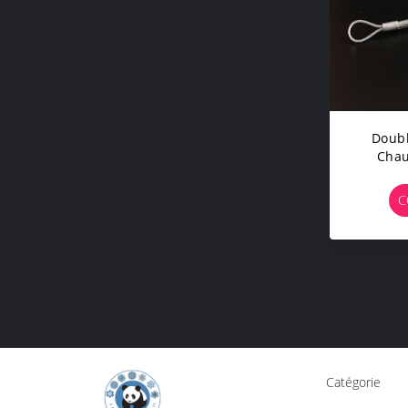
Doubl
Chau
Câble 
Pour Le
C
Catégorie