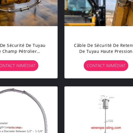
 De Sécurité De Tuyau
Câble De Sécurité De Rete
 Champ Pétrolier
De Tuyau Haute Pression
alisé Pour Retenue De
Personnalisé Pour La
u Haute Pression Et
Protection Des Tuyaux
ONTACT IMMÉDIAT
CONTACT IMMÉDIAT
ion Contre Le Fouet Du
Hydrauliques Et Industriel
Tuyau