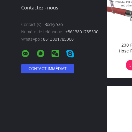
Contactez - nous
Contact (s) :
Rocky Yao
Numéro de téléphone :
+8613801785300
WhatsApp :
8613801785300
200 P
Hose R
Check
Fitti
C
H