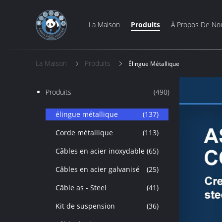
La Maison
Produits
À Propos De No
La Maison
Produits
Élingue Métallique
Produits
(490)
élingue métallique
(137)
Corde métallique
(113)
Câbles en acier inoxydable
(65)
Câbles en acier galvanisé
(25)
Câble as - Steel
(41)
Kit de suspension
(36)