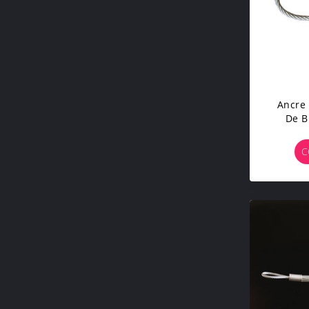
Ancre 
De B
D'acie
C