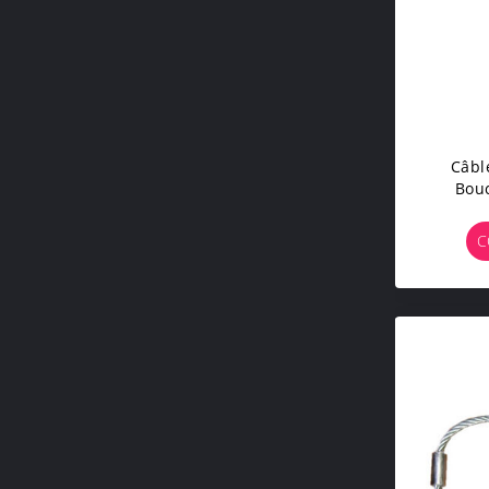
Câbl
Bou
C