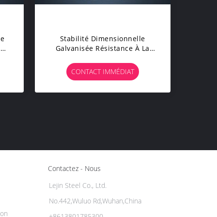
le
Stabilité Dimensionnelle
 À
Galvanisée Résistance À La
ble
Fatigue De Câble Métallique
Longue Pour Lofer Des Cordes
CONTACT IMMÉDIAT
Contactez - Nous
Lejin Steel Co., Ltd.
No.442,Wuluo Rd,Wuhan,China
ion
+8613801785300