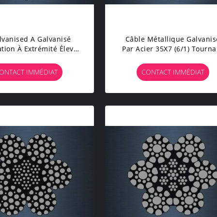
lvanised A Galvanisé
Câble Métallique Galvanis
sation À Extrémité Élevé
Par Acier 35X7 (6/1) Tourna
tée Aux Besoins Du
Non Pour La Corde De Gru
De Résistance À L'usure
De Pilier
ONTACT IMMÉDIAT
CONTACT IMMÉDIAT
 Câble Métallique