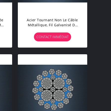
ée
Acier Tournant Non Le Câble
M
Métallique, Fil Galvanisé De
rt
Câble K9 X Stabilité
Dimensionnelle De K19S
CONTACT IMMÉDIAT