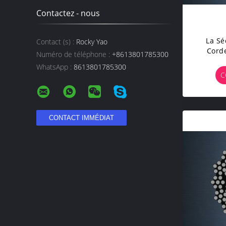
Contactez - nous
La Sé
Contact (s) :
Rocky Yao
Cord
Numéro de téléphone :
+8613801785300
Résis
WhatsApp :
8613801785300
Recou
C