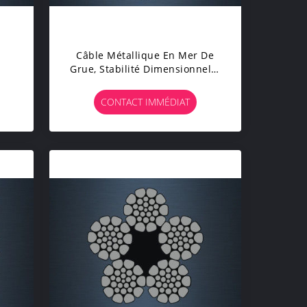
Câble Métallique En Mer De
Grue, Stabilité Dimensionnelle
 De
De Corde Résistante De
Rotation
CONTACT IMMÉDIAT
n