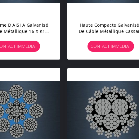
me D'AISI A Galvanisé
Haute Compacte Galvanis
e Métallique 16 X K17F
De Câble Métallique Cassa
RC (k) Pour Le Coupeur
La Résistance De Fatigue 
e Fossé De Boue
Forces
ONTACT IMMÉDIAT
CONTACT IMMÉDIAT