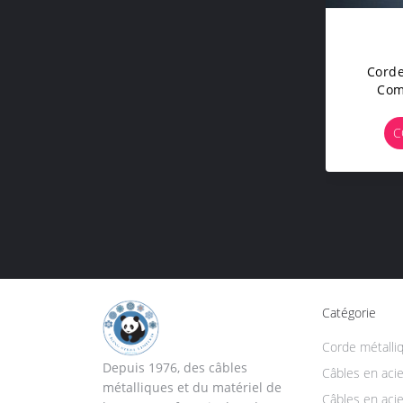
Corde
Com
Mét
P
C
Catégorie
Corde métalli
Depuis 1976, des câbles
Câbles en acie
métalliques et du matériel de
Câbles en acie