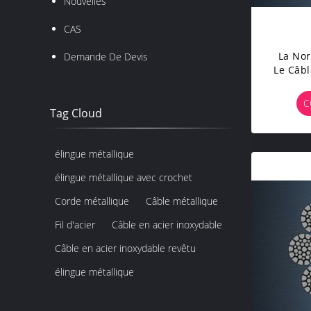
Nouvelles
CAS
La Nor
Demande De Devis
Le Câbl
- EPIW
D
C
Tag Cloud
élingue métallique
élingue métallique avec crochet
Corde métallique
Câble métallique
Fil d'acier
Câble en acier inoxydable
Câble en acier inoxydable revêtu
élingue métallique