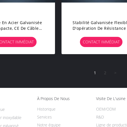
 En Acier Galvanisée
Stabilité Galvanisée Flexib
pacte, CE De Câble
D'opération De Résistance
allique De Ligne De
La Rupture De Haute De Câ
erçage Diplômée
Métallique
ONTACT IMMÉDIAT
CONTACT IMMÉDIAT
1
2
>
À Propos De Nous
Visite De L'usine
Historique
OEM/ODM
que
Services
R&D
r inoxydable
Notre équipe
Ligne de product
r galvanisé