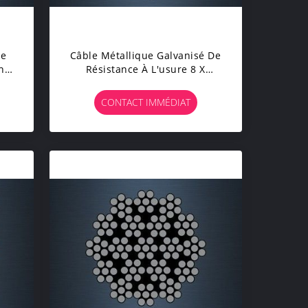
ée
Câble Métallique Galvanisé De
nt
Résistance À L'usure 8 X
De
K36WS EPIWRC Avec La
Longue Durée De Vie
CONTACT IMMÉDIAT