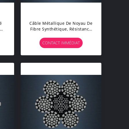
é
Câble Métallique De Noyau De
nt
Fibre Synthétique, Résistance
e
À La Traction Galvanisée Du
Fil D'acier 1960MPA
CONTACT IMMÉDIAT