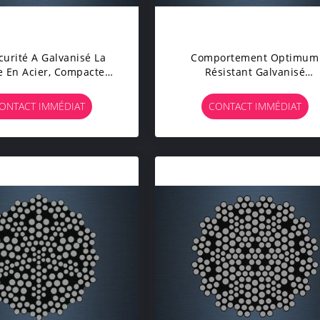
curité A Galvanisé La
Comportement Optimum
e En Acier, Compacte
Résistant Galvanisé
tance À La Fatigue De
D'enroulement De Rotation
rbement De Haute De
Câble Métallique De
ONTACT IMMÉDIAT
CONTACT IMMÉDIAT
Câble Métallique
Résistance À La Corrosio