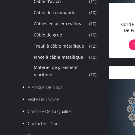
Câble d'avion
(11)
Câble de commande
(10)
Câbles en acier revêtus
(10)
Corde
De Fi
Câble de grue
(10)
EPIWR
C
Treuil à câble métallique
(12)
Pince à câble métallique
(10)
Matériel de gréement
maritime
(10)
À Propos De Nous
Visite De L'usine
Contrôle De La Qualité
Contactez - Nous