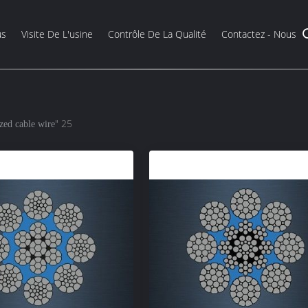
us
Visite De L'usine
Contrôle De La Qualité
Contactez - Nous
" 25
zed cable wire