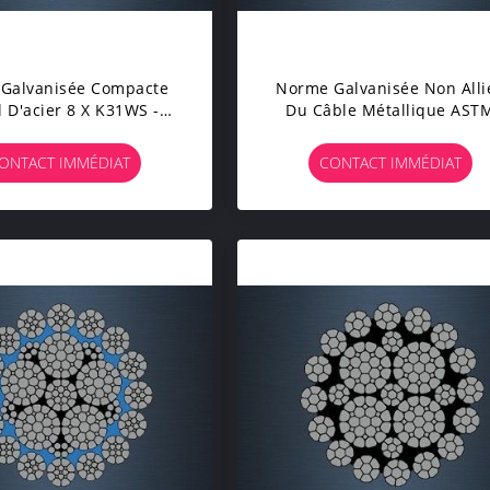
 Galvanisée Compacte
Norme Galvanisée Non Alli
l D'acier 8 X K31WS -
Du Câble Métallique AST
C (k) Pour La Grue À
Pour La Grue Mobile De Po
Tour
ONTACT IMMÉDIAT
CONTACT IMMÉDIAT