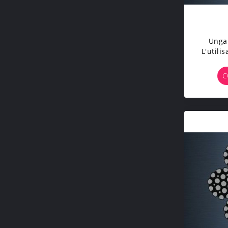
Unga
L'utili
Adap
Client 
C
De