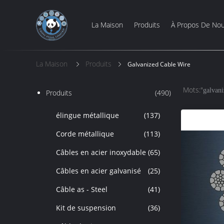
La Maison
Produits
À Propos De No
La Maison
Produits
Galvanized Cable Wire
Mots:"
galvani
Produits
(490)
élingue métallique
(137)
Corde métallique
(113)
Câbles en acier inoxydable
(65)
Câbles en acier galvanisé
(25)
Câble as - Steel
(41)
Kit de suspension
(36)