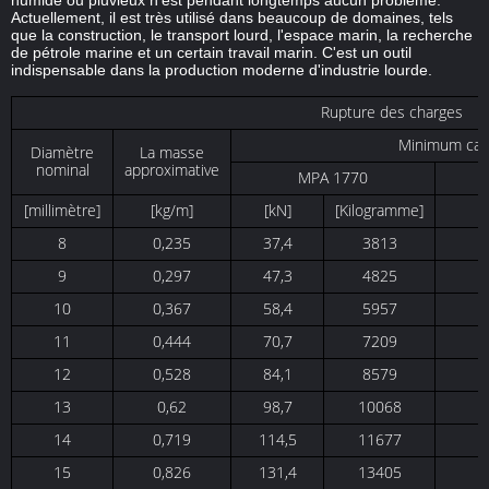
humide ou pluvieux n'est pendant longtemps aucun problème.
Actuellement, il est très utilisé dans beaucoup de domaines, tels
que la construction, le transport lourd, l'espace marin, la recherche
de pétrole marine et un certain travail marin. C'est un outil
indispensable dans la production moderne d'industrie lourde.
Rupture des charges
Minimum cas
Diamètre
La masse
nominal
approximative
MPA 1770
[millimètre]
[kg/m]
[kN]
[Kilogramme]
8
0,235
37,4
3813
9
0,297
47,3
4825
10
0,367
58,4
5957
11
0,444
70,7
7209
12
0,528
84,1
8579
13
0,62
98,7
10068
14
0,719
114,5
11677
15
0,826
131,4
13405