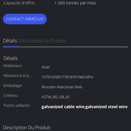
paiement:
Capacité d'offre:
1 000 tonnes par mois
CONTACT IMMÉDIAT
Détails
Description Du Produit
Détails
Matériaux:
Acier
Résistance à la
157016700177018701960 MPA
traction:
Emballage:
Wooden Reel,Acier Reel
Critères:
ASTM, BS, GB, JIS
Points saillants:
galvanized cable wire
galvanized steel wire 
,
Description Du Produit