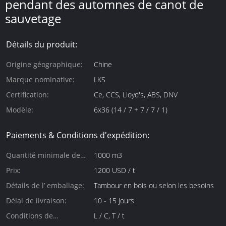
pendant des automnes de canot de
sauvetage
Détails du produit:
Origine géographique:
Chine
Marque nominative:
LKS
Certification:
Ce, CCS, Lloyd's, ABS, DNV
Modèle:
6x36 (14 / 7 + 7 / 7 / 1)
Paiements & Conditions d'expédition:
Quantité minimale de
1000 m3
commande:
Prix:
1200 USD / t
Détails de l’ emballage:
Tambour en bois ou selon les besoins
Délai de livraison:
10 - 15 jours
Conditions de
L / C, T / t