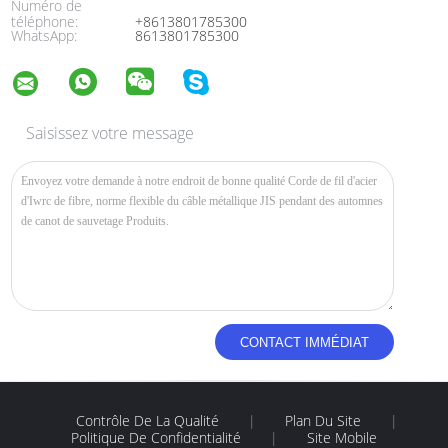
Numéro de
téléphone:
+8613801785300
WhatsApp:
8613801785300
Saisissez votre message
Contrôle De La Qualité
|
Plan Du Site
|
Politique De Confidentialité
|
Site Mobile