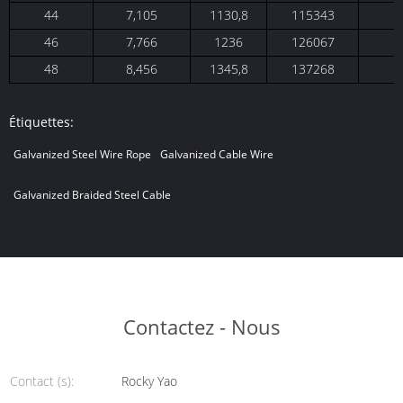
44
7,105
1130,8
115343
46
7,766
1236
126067
48
8,456
1345,8
137268
Étiquettes:
Galvanized Steel Wire Rope
Galvanized Cable Wire
Galvanized Braided Steel Cable
Contactez - Nous
Contact (s):
Rocky Yao